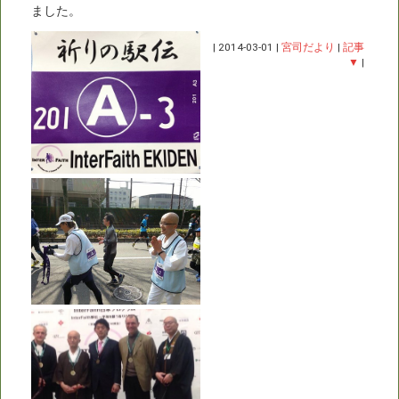
ました。
|
2014-03-01
|
宮司だより
|
記事
▼
|