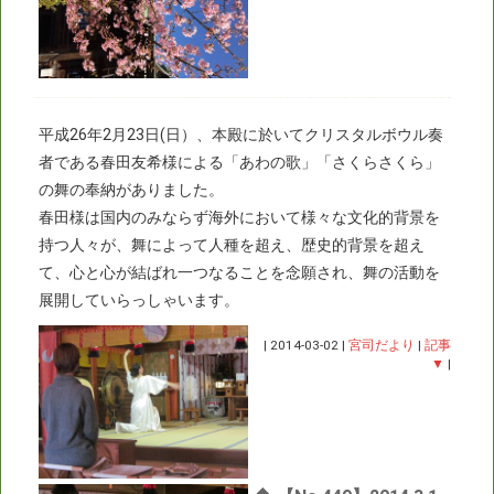
平成26年2月23日(日）、本殿に於いてクリスタルボウル奏
者である春田友希様による「あわの歌」「さくらさくら」
の舞の奉納がありました。
春田様は国内のみならず海外において様々な文化的背景を
持つ人々が、舞によって人種を超え、歴史的背景を超え
て、心と心が結ばれ一つなることを念願され、舞の活動を
展開していらっしゃいます。
|
2014-03-02
|
宮司だより
|
記事
▼
|