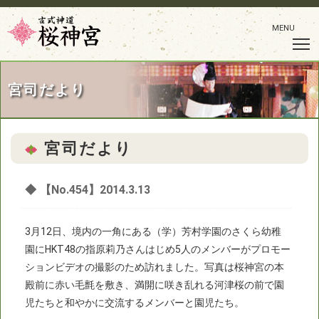
MENU
宮司だより
宮司だより
◆
【No.454】2014.3.13
3月12日、境内の一角にある（学）芳村学園のさくら幼稚
園にHKT48の指原莉乃さんはじめ5人のメンバーがプロモー
ションビデオの撮影のため訪れました。写真は桜神宮の本
殿前に赤い毛氈を敷き、満開に咲き乱れる河津桜の前で園
児たちと和やかに交流するメンバーと園児たち。