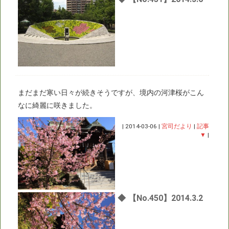
まだまだ寒い日々が続きそうですが、境内の河津桜がこん
なに綺麗に咲きました。
|
2014-03-06
|
宮司だより
|
記事
▼
|
◆
【No.450】2014.3.2