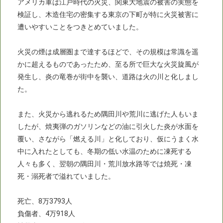
アメリカ軍は江戸時代の火災、関東大地震の被害の実態を
検証し、木造住宅の密集する東京の下町が特に火災被害に
遭いやすいことをつきとめていました。
火災の煙は成層圏まで達するほどで、その規模は常識を遥
かに超えるものであったため、至る所で巨大な火災旋風が
発生し、炎の竜巻が街中を襲い、道路は火の川と化しまし
た。
また、火災から逃れるため隅田川や荒川に逃げた人もいま
したが、焼夷弾のガソリンなどの油に引火した炎が水面を
覆い、さながら「燃える川」と化しており、仮にうまく水
中に入れたとしても、冬期の低い水温のために凍死する
人々も多く、翌朝の隅田川・荒川放水路等では焼死・凍
死・溺死者で溢れていました。
死亡、8万3793人
負傷者、4万918人