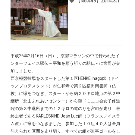
◆
【No.449】2014.3.1
平成26年2月16日（日）、京都マラソンの中で行われたイ
ンターフェイス駅伝～平和を願う祈りの駅伝～に宮司が参
加しました。
西京極競技場をスタートした第１区HENKE Inago師（ドイ
ツ／プロテスタント）が仁和寺で第２区横田南嶺師（仏
教）に襷をつなぎ、スタートから約２０キロ地点の第２中
継所（北山ふれあいセンター）から聖ドミニコ会女子修道
院の第３中継所までの１２キロの道のりを宮司が走り、最
終走者であるKARLESKIND Jean Luc師（フランス／イスラ
ム教）に襷をつなぎました。参加した１０組４０人は全員
与えられた区間を走り切り、すべての組が無事ゴールをし