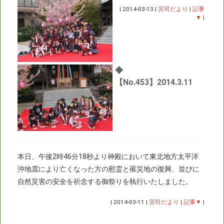
|
2014-03-13
|
宮司だより
|
記事
▼
|
◆
【No.453】2014.3.11
本日、午後2時46分18秒より神殿において東北地方太平洋
沖地震により亡くなった方の慰霊と罹災地の復興、並びに
自然災害の安全を祈念する御祭りを執行いたしました。
|
2014-03-11
|
宮司だより
|
記事▼
|