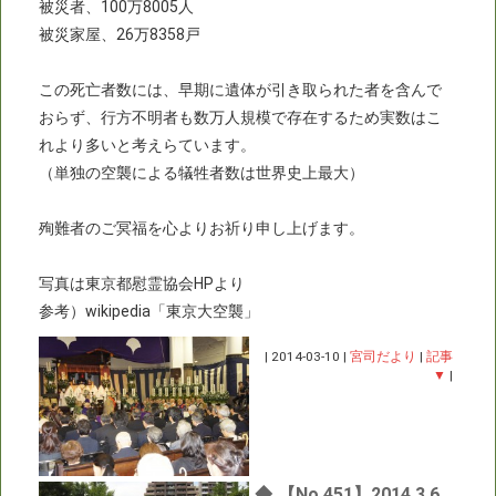
被災者、100万8005人
被災家屋、26万8358戸
この死亡者数には、早期に遺体が引き取られた者を含んで
おらず、行方不明者も数万人規模で存在するため実数はこ
れより多いと考えらています。
（単独の空襲による犠牲者数は世界史上最大）
殉難者のご冥福を心よりお祈り申し上げます。
写真は東京都慰霊協会HPより
参考）wikipedia「東京大空襲」
|
2014-03-10
|
宮司だより
|
記事
▼
|
◆
【No.451】2014.3.6