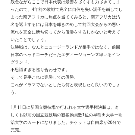
残念ながらここで日本代表は最善を尽くすも力尽きてしま
ったので、4年前の敗戦で完全に自信を失い調子を崩してし
まった南アフリカに焦点を当ててみると、南アフリカは汚
名を返上するには日本を叩きのめして前回大会からの悪い
流れを完全に断ち切ってから優勝をするしかないと考えて
いたことでしょう。
決勝戦は、なんとニュージーランドが相手ではなく、前回
日本のヘッドコーチだったエディージョーンズ率いるイン
グランド。
不思議すぎる巡り合わせです。
そして見事これに完勝しての優勝。
これがドラマでないとしたら何と表現したら良いのでしょ
う。
1月11日に新国立競技場で行われる大学選手権決勝は、奇
しくも以前の国立競技場の観客動員数1位の早稲田大学ー明
治大学のカードになりました。チケットは自由席が20分で
完売。