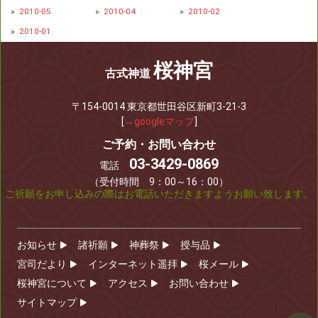
2010-05
2010-04
2010-02
2010-01
桜神宮
古式神道
〒154-0014 東京都世田谷区新町3-21-3
[
→googleマップ
]
ご予約・お問い合わせ
03-3429-0869
電話
（受付時間 9：00～16：00）
ご祈願をお申し込みの際はお電話いただきますようお願い致します。
お知らせ
諸祈願
神葬祭
授与品
宮司だより
インターネット遥拝
桜メール
桜神宮について
アクセス
お問い合わせ
サイトマップ