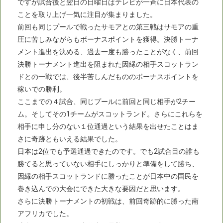
ですが試合後と翌日の日曜日はテレビが一斉に日本代表の
ことを取り上げ一気に注目が集まりました。
前回も同じプールで戦ったサモアとの第三戦はサモアの重
圧に苦しみながらもボーナスポイントを獲得。決勝トーナ
メント進出を決める、過去一度も勝ったことがなく、前回
決勝トーナメント進出を阻まれた因縁の相手スコットラン
ドとの一戦では、後半苦しんだもののボーナスポイントを
稼いでの勝利。
ここまでの４試合、同じプールに前回と同じ相手が2チー
ム。そしてその1チームがスコットランド。さらにこれらを
相手に申し分のない１位通過という結果を出せたことはま
さに奇跡ともいえる結果でした。
日本は2位でも予選通過できたのです。でも2試合目の誰も
勝てると思っていない相手にしっかりと準備をして勝ち、
因縁の相手スコットランドに勝ったことが日本中の国民を
巻き込んでの大会にできた大きな要因だと思います。
さらに決勝トーナメントの初戦は、前回奇跡的に勝った南
アフリカでした。