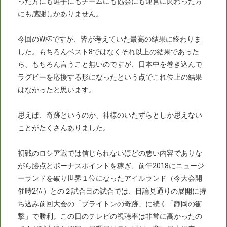
った方にも選手にもチームにも協会にも運営に関わった方
にも感謝しかありません。
今回のW杯ですが、皆が考えていた最高の結果に終わりま
した。もちろんベスト8ではなくそれ以上の結果であった
ら、もちろん言うこと無いのですが、日本中を巻き込んで
ラグビーを応援する形になったという点でこれ位上の結果
はなかったと思います。
思えば、奇跡というのか、神様のいたずらとしか思えない
ことがたくさんありました。
初戦のロシア戦では信じられないほどの悪い内容でありな
がら勝点とボーナスポイントを稼ぎ、前年2018にニュージ
ーランドを破り世界１位になったアイルランド（今大会開
催時2位）との２試合目の試合では、目論見通りの展開に持
ち込み前回大会の「ブライトンの奇跡」に続く「静岡の衝
撃」で勝利。この日のテレビの視聴率は非常に高かったの