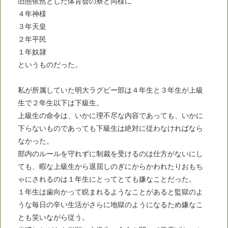
旧態依然とした体育会の寮と同様に
４年神様
３年天皇
２年平民
１年奴隷
というものだった。
私が所属していた明大ラグビー部は４年生と３年生が上級
生で２年生以下は下級生。
上級生の命令は、いかに理不尽な内容であっても、いかに
下らないものであっても下級生は絶対に従わなければなら
なかった。
部内のルールを守れずに制裁を受けるのは仕方がないにし
ても、暇な上級生から退屈しのぎにからかわれたりおもち
ゃにされるのは１年生にとってとても嫌なことだった。
１年生は歯向かって睨まれるようなことがあると監獄のよ
うな毎日の辛い生活がさらに地獄のようになるため嫌なこ
とも笑いながら従う。