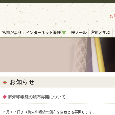
お
宮司だより
インターネット遥拝
桜メール
宮司と学ぶ
お知らせ
◆
御朱印帳袋の頒布再開について
５月１７日より御朱印帳袋の頒布を全色とも再開します。