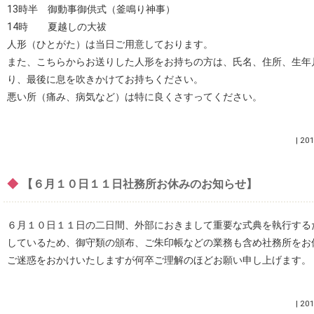
13時半 御動事御供式（釜鳴り神事）
14時 夏越しの大祓
人形（ひとがた）は当日ご用意しております。
また、こちらからお送りした人形をお持ちの方は、氏名、住所、生年
り、最後に息を吹きかけてお持ちください。
悪い所（痛み、病気など）は特に良くさすってください。
|
201
◆
【６月１０日１１日社務所お休みのお知らせ】
６月１０日１１日の二日間、外部におきまして重要な式典を執行する
しているため、御守類の頒布、ご朱印帳などの業務も含め社務所をお
ご迷惑をおかけいたしますが何卒ご理解のほどお願い申し上げます。
|
201