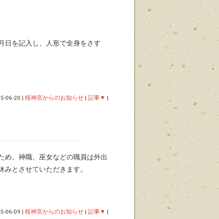
月日を記入し、人形で全身をさす
5-06-20
|
桜神宮からのお知らせ
|
記事▼
|
ため、神職、巫女などの職員は外出
休みとさせていただきます。
5-06-09
|
桜神宮からのお知らせ
|
記事▼
|